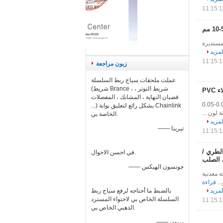
ائح مثقبة مستديرة
لمزيد
زبون مراجعة
عملت ملحقات سياج ربط السلسلة
(شريط Brance ، شريط التوتر ،
قضبان النهاية ، المشابك ، المفصلات
أسقف الأمان MS شبكة معدنية مثقبة صفائح خلفية خفيفة مع طلاء PVC مواصفات سماكة 0.2-1.0 التسامح سمك ± 0.02-0.05
...) بشكل رائع لتعليق بوابة Chainlink
الخاصة بي.
لمزيد
—— تيرينا
لطري /
في احسن الاحوال.
 الصلب
—— جونسون الهيكس
 معدنية
..
قراءة
لمزيد
بالضبط ما أحتاجه لرفع سياج ربط
السلسلة الخاص بي لاحتواء المسترد
الذهبي الخاص بي.
—— بريون