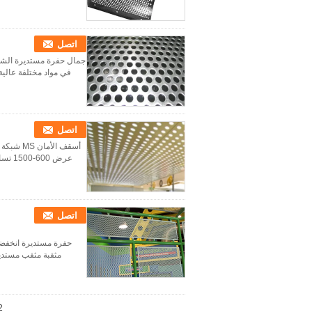
اتصل
في مواد مختلفة عالية 
اتصل
عرض 600-1500 تسامح العرض ± 0.02-0.05 وزن 3ton-5ton الطول أي طول اللون نظام ألوان RAL أو حسب عينة لون ...
اتصل
حفرة مستديرة انخفضت
مثقبة مثقب مستدير
2