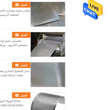
اتصل
معادن مثقبة معمارية للحر
المعلمة الرئيسي
اتصل
منخفض الكربون ، ورقة PVC المجلفن ، لفائف المدرفلة على البارد ، لوحة المدرفلة على الساخن ، لوحة ا
اتصل
جدار المطبخ التجاري يغط
مثقبة / شبكة تثقيب 
اتصل
d sheets are produced with round holes