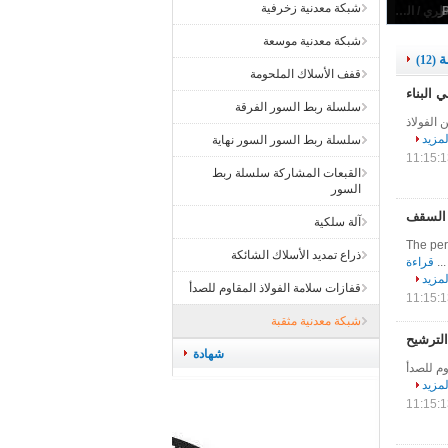
شبكة معدنية زخرفية
شبكة معدنية موسعة
ة
(12)
قفف الأسلاك الملحومة
 البناء
سلسلة ربط السور الفرقة
 الفولاذ
لمزيد
سلسلة ربط السور السور نهاية
القبعات المشاركة سلسلة ربط
السور
 السقف
آلة سلكية
صوتي The perforated metal sheet
ذراع تمديد الأسلاك الشائكة
قراءة
لمزيد
قفازات سلامة الفولاذ المقاوم للصدأ
شبكة معدنية مثقبة
الترشيح
شهادة
وم للصدأ
لمزيد