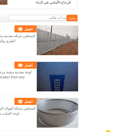
للزجاج الأمامي في البناء
اتصل
المجلفن شبكة معدنية مثقب
الطري والفو
اتصل
ker from any ...
اتصل
المجلفن شبكة الفولاذ الم
، لوحة الصلب منخفض الكربون ، ورقة PVC