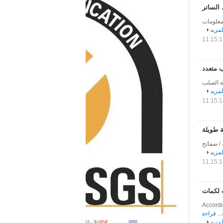
الساتر
 معلومات
لمزيد
 متعدد
اوم للصدأ ، لوحة الصلب
لمزيد
 طويلة
/ صفائح
لمزيد
According to the lates
قراءة
لمزيد