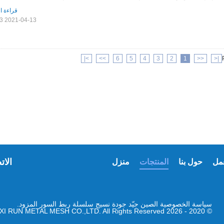
قراءة ا
2021-04-13 11:15:13
>|
>>
6
5
4
3
2
1
<<
|<
الات
مل
حول بنا
المنتجات
منزل
سياسة الخصوصية
الصين جيّد جودة نسيج سلسلة ربط السور المزود.
© 2020 - 2026 AN PING XI RUN METAL MESH CO.,LTD. All Rights Reserved.