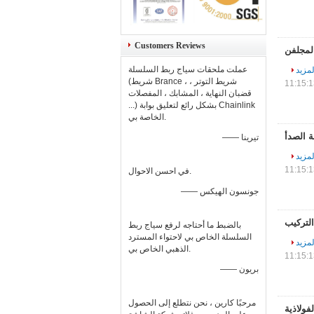
Customers Reviews
المجلفن
عملت ملحقات سياج ربط السلسلة
لمزيد
(شريط Brance ، شريط التوتر ،
قضبان النهاية ، المشابك ، المفصلات
...) بشكل رائع لتعليق بوابة Chainlink
الخاصة بي.
 الصدأ
—— تيرينا
لمزيد
في احسن الاحوال.
—— جونسون الهيكس
بالضبط ما أحتاجه لرفع سياج ربط
السلسلة الخاص بي لاحتواء المسترد
لمزيد
الذهبي الخاص بي.
—— بريون
مرحبًا كارين ، نحن نتطلع إلى الحصول