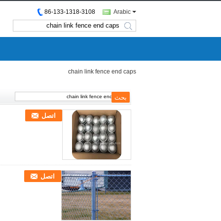
86-133-1318-3108
Arabic
search
chain link fence end caps
اتصل
اتصل