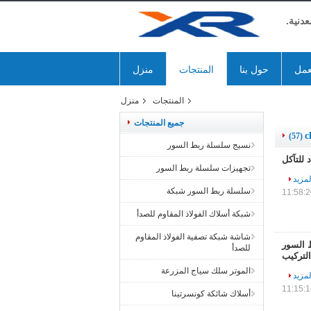
دنية.
عمل
حول بنا
المنتجات
منزل
المنتجات
منزل
جميع المنتجات
c
(57)
نسيج سلسلة ربط السور
تجهيزات سلسلة ربط السور
لمزيد
سلسلة ربط السور شبكة
شبكة أسلاك الفولاذ المقاوم للصدأ
شاشة شبكة تصفية الفولاذ المقاوم
بط السور
للصدأ
لتركيب
الموتر سلك سياج المزرعة
لمزيد
أسلاك شائكة كونسرتينا