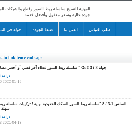
المهنية للنسيج سلسلة ربط السور وقطع والشبكات المع
جودة عالية وسعر معقول وأفضل خدمة
طلب اقتباس
اتصل بنا
ضبط الجودة
جولة في الم
hain link fence end caps
جولة Od2-3 / 8 '' سلسلة ربط السور غطاء آخر فضي أو أخضر مضاد للتآكل
قراءة ا
2022-01-19 11:58:20
السلس 1-3 / 8 "سلسلة ربط السور السكك الحديدية نهاية / تركيبات سلسلة ر
سهلة ا
قراءة ا
2021-04-13 11:15:13