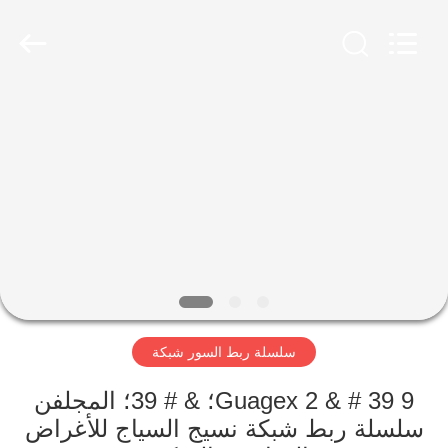
PING
XI
RUN
METAL
MESH
CO.,LTD.
All
Rights
الصفحة
Reserved.
الرئيسية
منتجات
معلومات
عنا
سلسلة ربط السور شبكة
جولة
في
9 Guagex 2 & # 39؛ & # 39؛ المجلفن
سلسلة ربط شبكة نسيج السياج للأغراض
المعمل