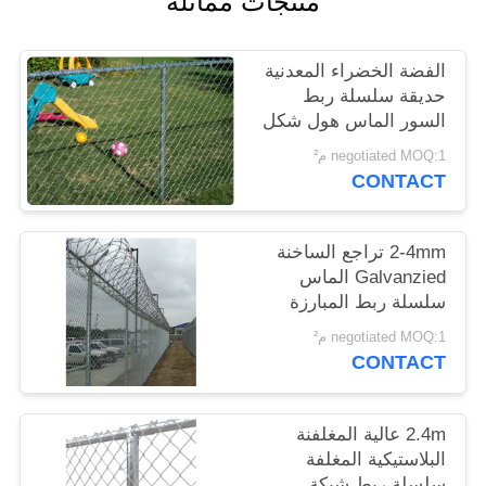
منتجات مماثلة
POLICY
الفضة الخضراء المعدنية
حديقة سلسلة ربط
السور الماس هول شكل
مقاومة الطقس
negotiated MOQ:1 م²
CONTACT
2-4mm تراجع الساخنة
Galvanzied الماس
سلسلة ربط المبارزة
مقاومة الشيخوخة
negotiated MOQ:1 م²
CONTACT
2.4m عالية المغلفنة
البلاستيكية المغلفة
سلسلة ربط شبكة