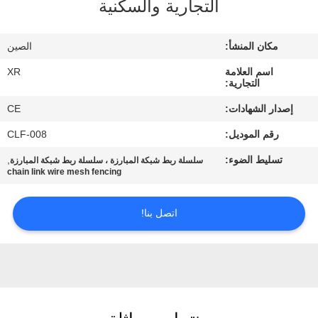
التجارية والسكنية
مراقبة
مكان المنشأ:
الصين
الجودة
اسم العلامة
XR
التجارية:
اتصل
إصدار الشهادات:
CE
بنا
رقم الموديل:
CLF-008
تسليط الضوء:
,
سلسلة ربط شبكة المبارزة ، سلسلة ربط شبكة المبارزة
اطلب
chain link wire mesh fencing
اقتباس
اتصل بنا!
خريطة
الموقع
PRIVACY