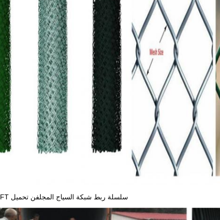
سلسلة ربط شبكة السياج المجلفن تحميل 6FTx10FT