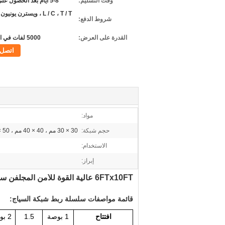
وقت التسليم:
5-8 أيام بعد الحصول على الدفع
L / C ، T / T ، ويسترن يون
شروط الدفع:
القدرة على العرض:
5000 لفات في الأسبوع
اتصل
مواد:
حجم شبكة:
30 × 30 مم ، 40 × 40 مم ، 50 × 50 مم ، 55 × 55 مم ، 60 × 60 مم
الاستخدام:
إبراز:
6FTx10FT عالية القوة للأمن المجلفن سلسلة ربط شبكة السياج الثقيلة
قائمة مواصفات سلسلة ربط شبكة السياج:
افتتاح
1 بوصة
1.5
2 بوصة