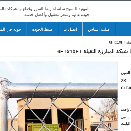
المهنية للنسيج سلسلة ربط السور وقطع والشبكات المع
جودة عالية وسعر معقول وأفضل خدمة
طلب اقتباس
اتصل بنا
ضبط الجودة
جولة في الم
6FTx
لمبارزة الثقيلة 6FTx10FT
الصين
XR
CLF-
 واحدة
1. بكميات كبيرة 2. في الكرتون 3. في
البليت