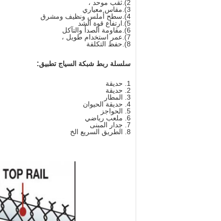
2).ثقب موحد ،
3).مقاس معياري
4).سطح أملس ونظيف ومشرق
5).ارتفاع قوة الشد
6).مقاومة الصدأ والتآكل
7).عمر استخدام طويل ،
8).حفظ التكلفة
:
سلسلة ربط شبكة السياج
تطبيق
1. حديقة
2. حديقة
3. المطار
4. حديقة الحيوان
5. الحواجز
6. ملعب رياضي
7. جدار المبنى
8. الطريق السريع الخ