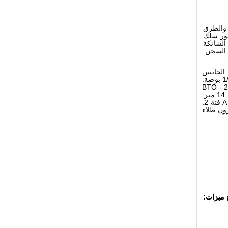
 والطرق
سور سلك
الشائكة
 السجن.
فتحة على الجانبين
سلسلة ربط السور المجلفن 10 قدم.ارتفاع ، 5/32 "سمك سلك قياس ، 2" شبكة ، بطول 50 قدمًا لكل لفة ASTM A -392 فئة 2.
:
ميزات