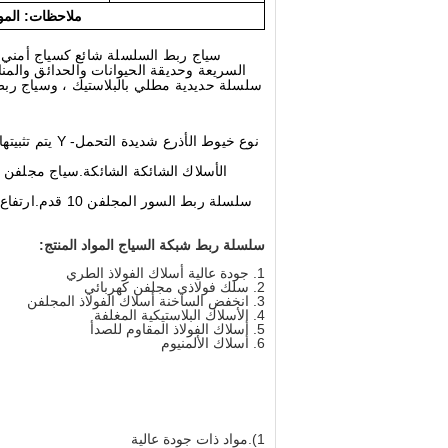
ملاحظات: المو
سياج ربط السلسلة شائع كسياج أمني ف
السريعة وحديقة الحيوانات والحدائق وال
سلسلة حديدية مطلي بالبلاستيك ، وسياج ربط 
الأسلاك الشائكة الشائكة.سياج مجلفن نوع 600 مم od no.عدد الحلقات 86. الطول القياسي لكل ملف 14 متر ، 
سلسلة ربط شبكة السياج المواد المنتج:
1. جودة عالية أسلاك الفولاذ الطري
2. سلك فولاذي مجلفن كهربائي
3. انخفض الساخنة أسلاك الفولاذ المجلفن
4. الأسلاك البلاستيكية المغلفة
5. أسلاك الفولاذ المقاوم للصدأ
6. أسلاك الألمنيوم
1).مواد ذات جودة عالية