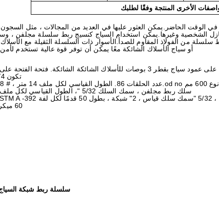
اصفات الأخرى المنتجة وفقًا لطلبك
ي الوقت الحاضر.يمكن العثور عليها في العديد من المجالات ، مثل السجون
منازل الشخصية وغيرها.يمكن استخدام السياج كنسيج ربط سلسلة مجلفن ، و
سلسلة من الفولاذ المقاوم للصدأ.الأسوار ذات السلسلة الثقيلة مع الأسلاك 
أو سياج الأسلاك الشائكة معًا يمكن أن توفر قوة عالية تستخدم لأمن
نوع خيوط الأذرع شديدة التحمل- Y يتم تثبيتها على عمود سياج بقطر 3 بوصات للأسلاك الشائكة الشائكة. فتحة ال
تكون 1/4 بوصة.
# BTO - 28
سلك ربط مجلفن ، سمك السلك 5/32 "، الطول القياسي لكل ملف 14 متر.
60 ميكرون طلاء
سلسلة ربط شبكة السياج