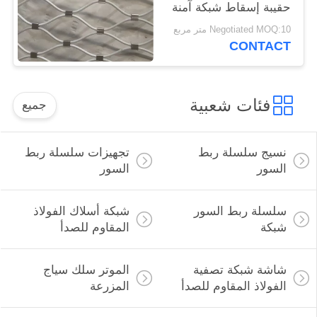
حقيبة إسقاط شبكة آمنة
للضوء الكاشف
Negotiated MOQ:10 متر مربع
CONTACT
فئات شعبية
جميع
نسيج سلسلة ربط
تجهيزات سلسلة ربط
السور
السور
سلسلة ربط السور
شبكة أسلاك الفولاذ
شبكة
المقاوم للصدأ
شاشة شبكة تصفية
الموتر سلك سياج
الفولاذ المقاوم للصدأ
المزرعة