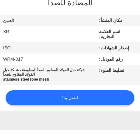
المضادة للصدأ
مراقبة
مكان المنشأ:
الصين
الجودة
اسم العلامة
XR
التجارية:
اتصل
إصدار الشهادات:
ISO
بنا
رقم الموديل:
WRM-017
تسليط الضوء:
شبكة حبل الفولاذ المقاوم للصدأ المعاوضة ، شبكة حبل
اطلب
الفولاذ المقاوم للصدأ
,
stainless steel rope mesh
اقتباس
اتصل بنا!
خريطة
الموقع
PRIVACY