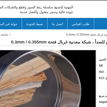
المهنية للنسيج سلسلة ربط السور وقطع والشبكات المع
جودة عالية وسعر معقول وأفضل خدمة
طلب اقتباس
اتصل بنا
ضبط الجودة
جولة في الم
ة 0.3mm / 0.355mm
شاشة شب
شبكة معدنية غربال فتحة 0.3mm / 0.355mm
الصين
XR
ISO
 -013
negot