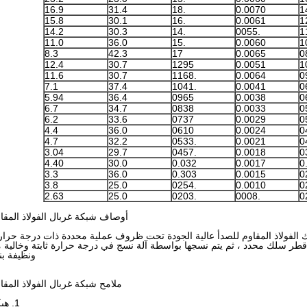
16.9
31.4
.18
0.0070
15.8
30.1
.16
0.0061
1
14.2
30.3
.14
.0055
1
11.0
36.0
.15
0.0060
8.3
42.3
17
0.0065
12.4
30.7
1295
0.0051
1
11.6
30.7
.1168
0.0064
7.1
37.4
.1041
0.0041
0
5.94
36.4
0965
0.0038
0
6.7
34.7
0838
0.0033
0
6.2
33.6
0737
0.0029
4.4
36.0
0610
0.0024
4.7
32.2
.0533
0.0021
3.04
29.7
.0457
0.0018
4.40
30.0
0.032
0.0017
0
3.3
36.0
0.303
0.0015
3.8
25.0
.0254
0.0010
2.63
25.0
.0203
.0008
أوصاف شبكة غربال الفولاذ المقا
 الفولاذ المقاوم للصدأ عالية الجودة تحت ظروف عملية محددة ذات درجة حرارة
طر سلك محدد ، ثم يتم نسجها بواسطة آلة نسج في درجة حرارة ثابتة وخالية م
ونظيفة بن
ملامح شبكة غربال الفولاذ المقا
1. هيكل الدقة