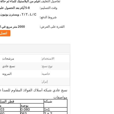
تفاصيل التغليف:
فيلم من البلاستيك للماء ثم حالة
وقت التسليم:
5-8 أيام بعد الحصول على الدفع
T / T ، L / C ، ويسترن يون
شروط الدفع:
القدرة على العرض:
2000 متر مربع في الأسبوع
اتصل
الاستخدام:
مرشحات
نوع نسج:
نسج عادي
خاصية:
المرونة
إبراز:
نسج عادي شبكة أسلاك الفولاذ المقاوم للصدأ 0.3mm / 0.355mm شبكة معدنية غربال فتحة
مواصفات
شبكة
قطر السل
بوصة
م
.03
0.080
1x1
.60
.063
2 × 2