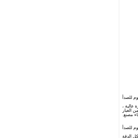
وم للصدأ
 عالية ،
ن الغبار
اء مصنع.
وم للصدأ