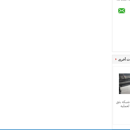
ت أخرى
10 شبكة 120 شبكة بثق
لعملية