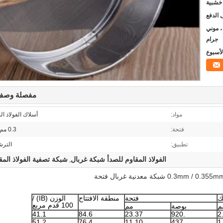
 خشبية
يون ، موني
جرام
مفصلة وصف 
مواد:
أسلاك الفولاذ ال
فتحة:
0.3 مم / 0.355 مم
تطبيق:
الترش
الفولاذ المقاوم للصدأ شبكة غربال
شبكة تصفية الفولاذ المق
,
ك
فتحة
منطقة الافتتاح
الوزن (IB) /
100 قدم مربع
م
بوصة
مم
41.1
84.6
23.37
.920
2
51.2
76.4
11.10
437
1