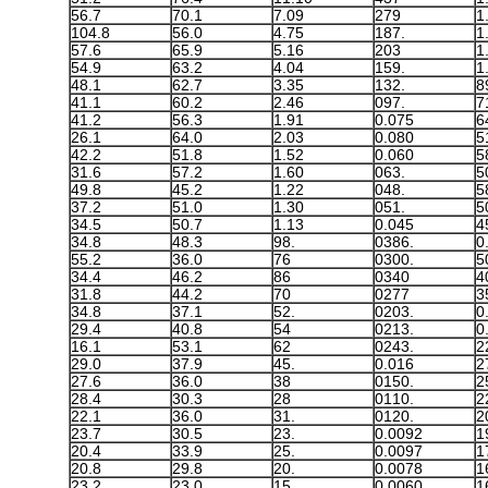
56.7
70.1
7.09
279
1
104.8
56.0
4.75
.187
1
57.6
65.9
5.16
203
1
54.9
63.2
4.04
.159
1
48.1
62.7
3.35
.132
8
41.1
60.2
2.46
.097
7
41.2
56.3
1.91
0.075
6
26.1
64.0
2.03
0.080
42.2
51.8
1.52
0.060
5
31.6
57.2
1.60
.063
49.8
45.2
1.22
.048
5
37.2
51.0
1.30
.051
34.5
50.7
1.13
0.045
4
34.8
48.3
.98
.0386
0
55.2
36.0
76
.0300
34.4
46.2
86
0340
4
31.8
44.2
70
0277
3
34.8
37.1
.52
.0203
0
29.4
40.8
54
.0213
0
16.1
53.1
62
.0243
29.0
37.9
.45
0.016
2
27.6
36.0
38
.0150
28.4
30.3
28
.0110
22.1
36.0
.31
.0120
2
23.7
30.5
.23
0.0092
20.4
33.9
.25
0.0097
20.8
29.8
.20
0.0078
23.2
23.0
.15
0.0060