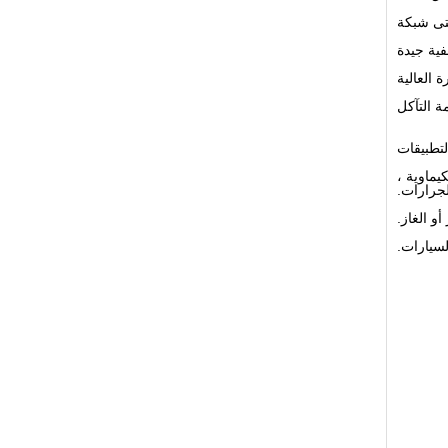
لتطبيقات
يماوية ،
لجرارات.