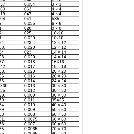
.37
0.054
3 × 3
.60
.063
4 × 4
.19
.047
4 × 4
.04
.041
5X5
9
0.035
6 × 6
1
.028
8 × 8
4
.025
10x10
.51
0.020
10x10
84
.023
12 × 12
.508
0.020
12 × 12
84
.023
14 × 14
.508
0.020
14 × 14
57
0.018
16X16
.42
0.017
18 × 18
.508
0.020
20 × 20
06
0.016
20 × 20
56
0.014
24 × 24
.330
0.013
30 × 30
.35
0.012
30 × 30
.229
0.009
30 × 30
79
0.011
35X35
.254
0.010
40 × 40
.229
0.009
50 × 50
03
0.008
50 × 50
.191
0.0075
60 × 60
.178
0.007
60 × 60
.165
0.0065
70 × 70
.165
0.0065
80 × 80