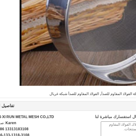
,
 الفولاذ المقاوم للصدأ
الفولاذ المقاوم للصدأ شبكة غربال
تفاصيل ا
ل استفسارك مباشرة لنا
G XI RUN METAL MESH CO.,LTD
Karen
اتص
86 13313183108
86-133-1318-3108