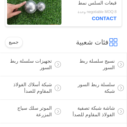
قبعات السلس نمط
تقريب عينة مجانية
negotiable MOQ:8 وحدة
CONTACT
فئات شعبية
جميع
نسيج سلسلة ربط
تجهيزات سلسلة ربط
السور
السور
سلسلة ربط السور
شبكة أسلاك الفولاذ
شبكة
المقاوم للصدأ
شاشة شبكة تصفية
الموتر سلك سياج
الفولاذ المقاوم للصدأ
المزرعة