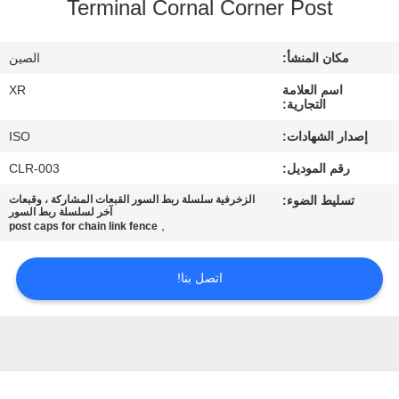
Terminal Cornal Corner Post
مراقبة
مكان المنشأ:
الصين
الجودة
اسم العلامة
XR
التجارية:
اتصل
إصدار الشهادات:
ISO
بنا
رقم الموديل:
CLR-003
تسليط الضوء:
الزخرفية سلسلة ربط السور القبعات المشاركة ، وقبعات
اطلب
آخر لسلسلة ربط السور
,
post caps for chain link fence
اقتباس
اتصل بنا!
خريطة
الموقع
PRIVACY