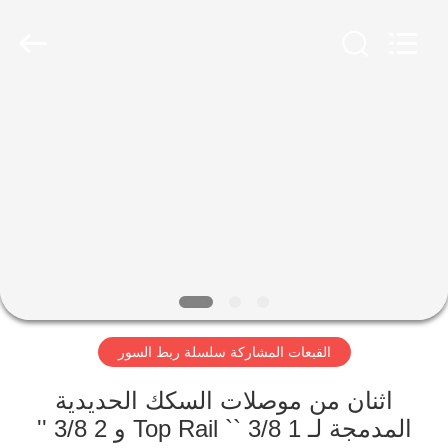
PING
XI
RUN
METAL
MESH
CO.,LTD.
All
Rights
الصفحة
Reserved.
الرئيسية
منتجات
معلومات
عنا
القبعات المشاركة سلسلة ربط السور
جولة
في
اثنان من موصلات السكك الحديدية
المدمجة لـ 1 3/8 `` Top Rail و 2 3/8 ''
المعمل