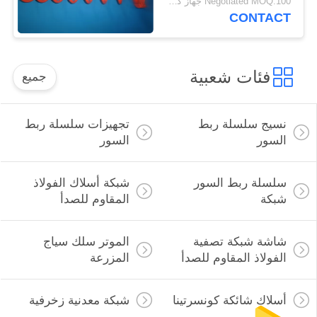
Negotiated MOQ:100 جهاز كمبيوتر شخصى
CONTACT
فئات شعبية
جميع
نسيج سلسلة ربط
تجهيزات سلسلة ربط
السور
السور
سلسلة ربط السور
شبكة أسلاك الفولاذ
شبكة
المقاوم للصدأ
شاشة شبكة تصفية
الموتر سلك سياج
الفولاذ المقاوم للصدأ
المزرعة
أسلاك شائكة كونسرتينا
شبكة معدنية زخرفية