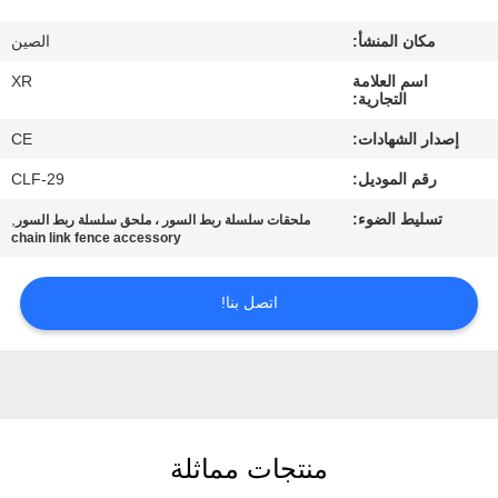
مكان المنشأ:
الصين
مراقبة
اسم العلامة
XR
الجودة
التجارية:
إصدار الشهادات:
CE
اتصل
رقم الموديل:
CLF-29
بنا
تسليط الضوء:
,
ملحقات سلسلة ربط السور ، ملحق سلسلة ربط السور
chain link fence accessory
اطلب
اقتباس
اتصل بنا!
خريطة
الموقع
منتجات مماثلة
PRIVACY