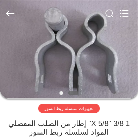
PING
XI
RUN
METAL
MESH
CO.,LTD.
All
Rights
الصفحة
Reserved.
الرئيسية
منتجات
معلومات
عنا
تجهيزات سلسلة ربط السور
جولة
في
1 3/8 "X 5/8" إطار من الصلب المفصلي
المواد لسلسلة ربط السور
المعمل