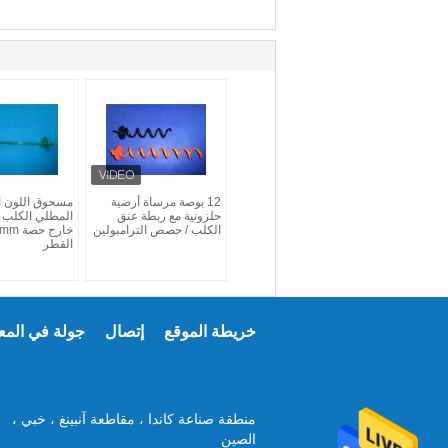
12 بوصة مرساة أرضية
مسحوق اللون ا
حلزونية مع ربطة عنق
المطلي الكلب ا
الكلب / حصص الترامبولين
القطر
خريطة الموقع
إتصال
جولة في المع
منطقة صناعة كاندا ، مقاطعة آنبينغ ، خبي ،
الصين