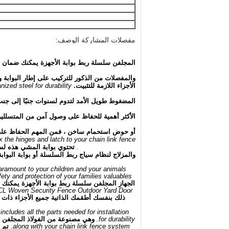
مفصلات المشاركة الوصف:
e paramount to your children and your animals.
ty and protection of your families valuables.
المجلفن سلسلة ربط بوابة الأجهزة يمكنك ضمان سلا
inges for mounting to the gate frame and post.
والمفصلات من الذكور للتركيب على إطار البوابة وا
الأجزاء اللازمة للتثبيت.
nized steel for durability.
 years along with your chain link fence system.
المضغوط طويل الأمد لتدوم لسنوات جنبًا إلى جن
m the escape of your animals, dog or children.
الأكثر أهمية للحفاظ على وصول آمن من المتسللين
away from liability of others on your property.
أو حوض استحمام ساخن ، فمن المهم الحفاظ على أ
x the hinges and latch to your chain link fence
system or poolgate.
تحتوي بوابة المشي هذه لسو
والمزلاج لنظام سياج ربط السلسلة أو بوابة البوابة
aramount to your children and your animals.
y and protection of your families valuables.
الجهاز المجلفن سلسلة ربط بوابة الأجهزة يمكنك ض
l CL Woven Security Fence Outdoor Yard Door.
includes all the parts needed for installation.
for durability.
وهي مصنوعة من الفولاذ المجلفن ل
along with your chain link fence system.
تم 