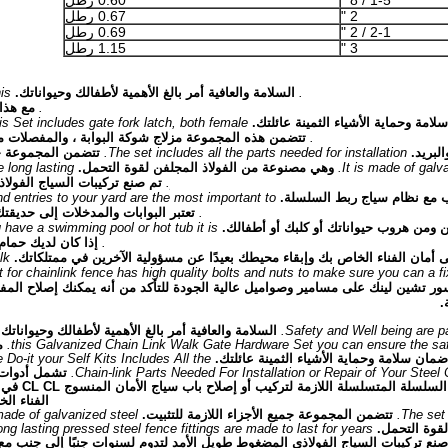
1-5 / 8 "
0.60 رطل
2 "
0.67 رطل
2-1 / 2 "
0.69 رطل
3 "
1.15 رطل
Safety and Well being ar
السلامة والعافية أمر بالغ الأهمية لأطفالك وحيواناتك.
is
Galvanized Chain Link Walk Gate Hardware Set you can ensure the safe
مع هذا 
مة وحماية الأشياء الثمينة عائلتك.
is Set includes gate fork latch, both female
hinges and both male h
تتضمن هذه المجموعة مزلاج شوكة البوابة ، والمفصلات م
لبريد.
The set includes all the parts needed for installation.
تتضمن المجموعة ج
It is made of galva
وهي مصنوعة من الفولاذ المجلفن لقوة التحمل.
 long lasting
pressed steel fence fittings are made to last for
تم صنع تركيبات السياج الفولاذ
ب مع نظام سياج ربط السلسلة.
d entries to your yard are the most important to
keep secure access from intruders and fro
تعتبر البوابات والمدخلات إلى حديقت
 ومن هروب حيواناتك أو كلبك أو أطفالك.
u have a swimming pool or hot tub it is
important to keep your yard secure and keep your perimeter 
إذا كان لديك حمام
مان الفناء الخاص بك وإبقاء محيطك بعيدًا عن مسؤولية الآخرين في ممتلكاتك.
lk
t for chainlink fence has high quality bolts and nuts to make sure you can a fi
ر تشين لينك على مسامير وصواميل عالية الجودة للتأكد من أنه يمكنك إصلاح الم
.
Safety and Well being are p
السلامة والعافية أمر بالغ الأهمية لأطفالك وحيواناتك.
this Galvanized Chain Link Walk Gate Hardware Set you can ensure the safet
م
مان سلامة وحماية الأشياء الثمينة عائلتك.
 Do-it your Self Kits Includes All the
Chain-link Parts Needed For Installation or Repair of Your Stee
تشمل أدوات 
ذلك بنفسك أطقمك الذاتية جميع الأجزاء ذات السلسلة
الفناء ال
The set 
تتضمن المجموعة جميع الأجزاء اللازمة للتثبيت.
 made of galvanized steel
قوة التحمل.
ong lasting pressed steel fence fittings are made to last for years
صنع تركيبات السياج الفولاذي المضغوط طويل الأمد لتدوم لسنوات جنبًا إلى جنب مع