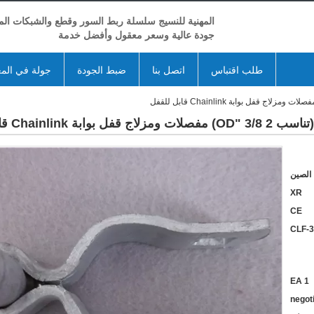
المهنية للنسيج سلسلة ربط السور وقطع والشبكات المع
جودة عالية وسعر معقول وأفضل خدمة
طلب اقتباس
اتصل بنا
ضبط الجودة
جولة في الم
الصين
XR
CE
CLF-
1 EA
negot