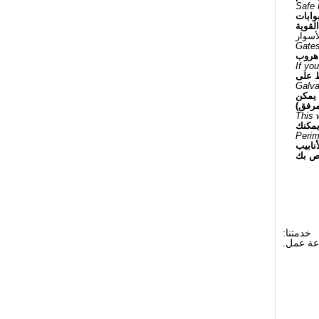
Safe 
وابات
لقوية
Gates
 هروب
If yo
ظ على
Galva
 يمكن
This 
يمكنك
Perim
نابيب
اص بك
خدمتنا: