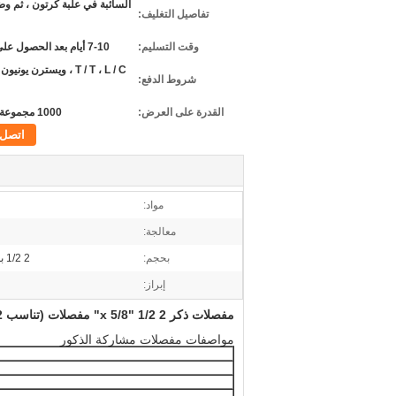
السائبة في علبة كرتون ، ثم و
تفاصيل التغليف:
وقت التسليم:
7-10 أيام بعد الحصول على الدفع
T / T ، L / C ، ويسترن يون
شروط الدفع:
القدرة على العرض:
1000 مجموعة شهريا
اتصل
مواد:
معالجة:
بحجم:
2 1/2 بوصة × 5/8 بوصة
إبراز:
مفصلات ذكر 2 1/2 "x 5/8" مفصلات (تناسب 2 3/8 "OD) ومفصلات مزلاج بوابة قابلة للإغلاق
مواصفات مفصلات مشاركة الذكور