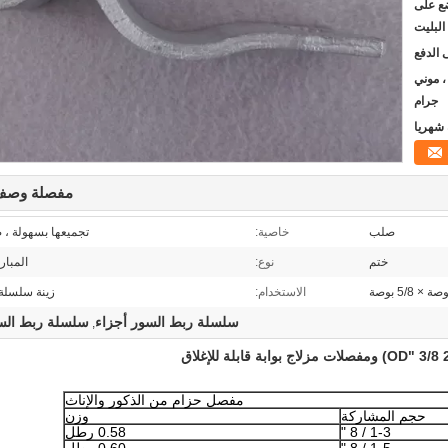
ضع على
البليت
يون ، موني
جرام
مفصلة وصف 
صلب
خاصية:
تجميعها بسهولة ، ص
ختم
نوع:
المبار
الاستخدام:
زينة سلسلة
سلسلة ربط السور أجزاء
سلسلة ربط السو
,
مفصل حزام من الذكور والإناث
حجم المشاركة
وزن
1-3 / 8 "
0.58 رطل