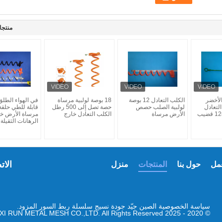
منتجا
لأخضر
الكلب التعادل 12 بوصة
18 بوصة لولبية مرساة
لتعادل
لولبية الصلب حصص
حصة تصل إلى 500 رطل
قابلة للطي حلقة 
خارج حصة 12mm قضيب
الأرض مرساة
الكلب التعادل خارج
مرساة الأرض خي
الرهانات الثقيلة
الات
مل
حول بنا
المنتجات
منزل
سياسة الخصوصية
الصين جيّد جودة نسيج سلسلة ربط السور المزود.
© 2020 - 2025 AN PING XI RUN METAL MESH CO.,LTD. All Rights Reserved.