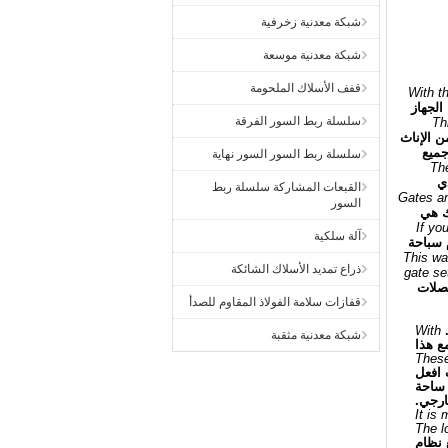
شبكة معدنية زخرفية
شبكة معدنية موسعة
قفف الأسلاك الملحومة
With th
الجهاز
سلسلة ربط السور الفرقة
Th
ن الإناث
ميع
سلسلة ربط السور السور نهاية
The
ي
القبعات المشاركة سلسلة ربط
Gates an
السور
ك هي
If yo
آلة سلكية
 سباحة
This wa
ذراع تمديد الأسلاك الشائكة
gate se
فصلات
قفازات سلامة الفولاذ المقاوم للصدأ
With
شبكة معدنية مثقبة
ع هذا
These
افعل
 المتسلسلة اللازمة لتركيب أو إصلاح باب سياج الأمان المنسوج CL CL في ساحة
خارجي.
It is
The l
 نظام