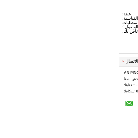
عينة:
لب أو متطلبات
لوصول ؛
لاتصال
AN PIN
ل شخص:
+
الهاتف ::
الفاكس: