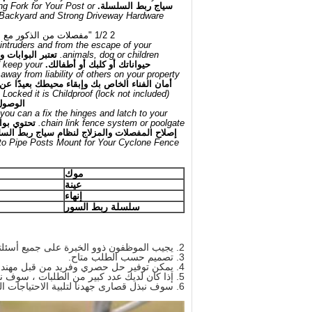
سياج ربط السلسلة.
ng Fork for Your Post or
 Backyard and Strong Driveway Hardware
2 1/2 "مفصلات من الذكور مع مسامير وصواميل -1 3/8" مفصلات من الإناث مع مسامير وصواميل للاستبدال على الأسوار
intruders and from the escape of your
animals, dog or children.
تعتبر البوابات
حيواناتك أو كلبك أو أطفالك.
d keep your
away from liability of others on your property.
أمان الفناء الخاص بك وإبقاء محيطك بعيدًا عن
ocked it is Childproof (lock not included)
الوصول إلى نصف قطر 
you can a fix the hinges and latch to your
chain link fence system or poolgate.
تحتوي بوا
إصلاح المفصلات والمزلاج لنظام سياج ربط السلسل
to Pipe Posts Mount for Your Cyclone Fence
موك
عينة
إنهاء
سلسلة ربط السور
2. يجيب الموظفون ذوو الخبرة على جميع أسئلتك باللغة الإنجليزية بطلاقة واحترافية.
3. تصميم حسب الطلب متاح.
4. يمكن توفير حل حصري وفريد ​​من قبل مهندسينا المدربين تدريبا جيدا والمهنية.
5. إذا كان لديك عدد كبير من الطلبات ، سوف نرسل لك 1 ~ 2 أجزاء لمنع الضرر أثناء النقل ؛
6. سوف نبذل قصارى جهدنا لتلبية الاحتياجات الخاصة بك وتزويدك بأفضل جودة للمنتجات.