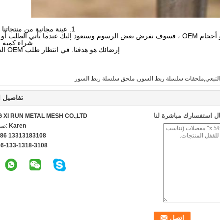
1. عينة مجانية من منتجاتنا القياسية.
2. إذا دعت الحاجة إلى فتح قالب لرسوم أو أحجام OEM ، فسوف نفرض بعض الرسوم وسنعود إليك عندما يأتي الط
شراء كمية ا
إرضائك هو هدفنا. في انتظار طلب OEM الخاص بك.
,
لتبعي,ملحقات سلسلة ربط السور
ملحق سلسلة ربط السور
تفاصيل ا
ل استفسارك مباشرة لنا
G XI RUN METAL MESH CO.,LTD
Karen
اتص
86 13313183108
86-133-1318-3108