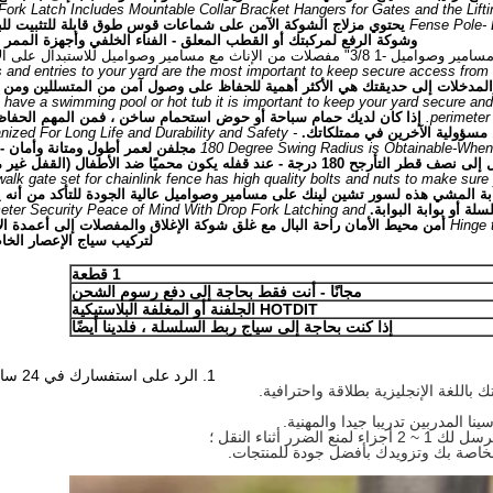
Fork Latch Includes Mountable Collar Bracket Hangers for Gates and the Lifti
Fense Pole-
يحتوي مزلاج الشوكة الآمن على شماعات قوس طوق قابلة للتثبيت للب
وشوكة الرفع لمركبتك أو القطب المعلق - الفناء الخلفي وأجهزة الممر ا
 and entries to your yard are the most important to keep secure access from 
 والمدخلات إلى حديقتك هي الأكثر أهمية للحفاظ على وصول آمن من المتسللين ومن
u have a swimming pool or hot tub it is important to keep your yard secure an
perimeter 
إذا كان لديك حمام سباحة أو حوض استحمام ساخن ، فمن المهم الحفا
 مسؤولية الآخرين في ممتلكاتك.
nized For Long Life and Durability and Safety -
180 Degree Swing Radius is Obtainable-When L
مجلفن لعمر أطول ومتانة وأمان -
التأرجح 180 درجة - عند قفله يكون محميًا ضد الأطفال (القفل غير مرفق)
walk gate set for chainlink fence has high quality bolts and nuts to make sure 
بة المشي هذه لسور تشين لينك على مسامير وصواميل عالية الجودة للتأكد من أنه 
ة أو بوابة البوابة.
eter Security Peace of Mind With Drop Fork Latching and
Hinge 
أمن محيط الأمان راحة البال مع غلق شوكة الإغلاق والمفصلات إلى أعمدة الأ
لتركيب سياج الإعصار الخ
1 قطعة
مجانًا - أنت فقط بحاجة إلى دفع رسوم الشحن
HOTDIT الجلفنة أو المغلفة البلاستيكية
إذا كنت بحاجة إلى سياج ربط السلسلة ، فلدينا أيضًا
1. الرد على استفسارك في 24 ساعة عمل.