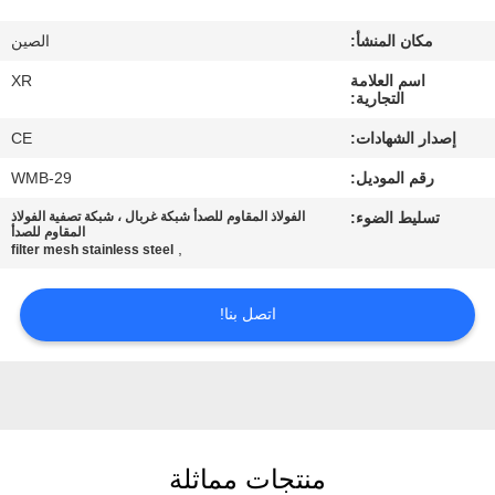
مكان المنشأ:
الصين
مراقبة
اسم العلامة
XR
الجودة
التجارية:
إصدار الشهادات:
CE
اتصل
رقم الموديل:
WMB-29
بنا
تسليط الضوء:
الفولاذ المقاوم للصدأ شبكة غربال ، شبكة تصفية الفولاذ
المقاوم للصدأ
,
filter mesh stainless steel
اطلب
اقتباس
اتصل بنا!
خريطة
الموقع
منتجات مماثلة
PRIVACY