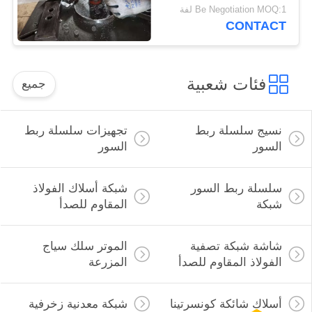
Be Negotiation MOQ:1 لفة
CONTACT
فئات شعبية
جميع
نسيج سلسلة ربط
تجهيزات سلسلة ربط
السور
السور
سلسلة ربط السور
شبكة أسلاك الفولاذ
شبكة
المقاوم للصدأ
شاشة شبكة تصفية
الموتر سلك سياج
الفولاذ المقاوم للصدأ
المزرعة
أسلاك شائكة كونسرتينا
شبكة معدنية زخرفية