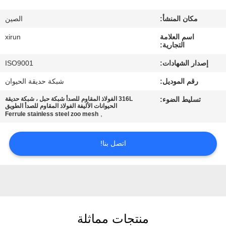
مكان المنشأ:
الصين
مراقبة
اسم العلامة
xirun
الجودة
التجارية:
إصدار الشهادات:
ISO9001
اتصل
رقم الموديل:
شبكة حديقة الحيوان
بنا
تسليط الضوء:
316L الفولاذ المقاوم للصدأ شبكة حبل ، شبكة حديقة
الحيوانات الأليفة الفولاذ المقاوم للصدأ الطويق
,
Ferrule stainless steel zoo mesh
اطلب
اقتباس
اتصل بنا!
خريطة
الموقع
منتجات مماثلة
PRIVACY