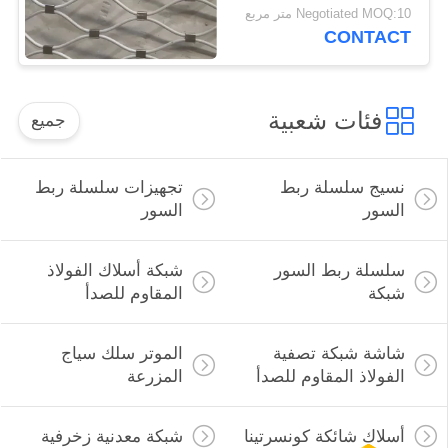
للضوء الكاشف
Negotiated MOQ:10 متر مربع
CONTACT
فئات شعبية
جميع
نسيج سلسلة ربط
تجهيزات سلسلة ربط
السور
السور
سلسلة ربط السور
شبكة أسلاك الفولاذ
شبكة
المقاوم للصدأ
شاشة شبكة تصفية
الموتر سلك سياج
الفولاذ المقاوم للصدأ
المزرعة
أسلاك شائكة كونسرتينا
شبكة معدنية زخرفية