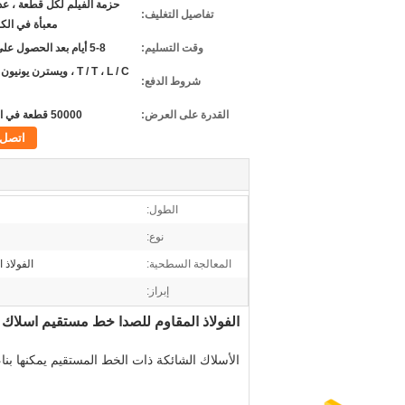
حزمة الفيلم لكل قطعة ، ع
تفاصيل التغليف:
معبأة في الكر
وقت التسليم:
5-8 أيام بعد الحصول على الدفع
T / T ، L / C ، ويسترن يون
شروط الدفع:
القدرة على العرض:
50000 قطعة في الأسبوع
اتصل
الطول:
نوع:
المعالجة السطحية:
الفولاذ 
إبراز:
الفولاذ المقاوم للصدأ خط مستقيم أسلاك شائكة 3 أمتار الأسلاك الشائكة لحام ورقة
الأسلاك الشائكة ذات الخط المستقيم يمكنها بناء