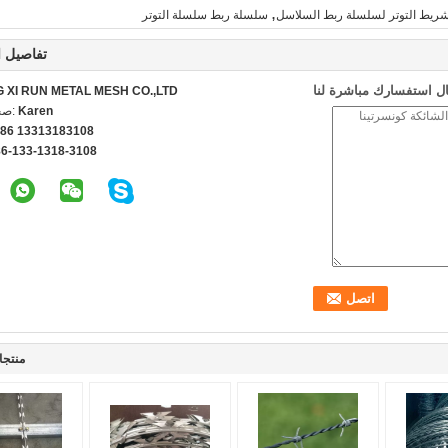
,
,شريط التوتر لسلسلة ربط السلاسل
سلسلة ربط سلسلة التوتر
تفاصيل ا
ل استفسارك مباشرة لنا
G XI RUN METAL MESH CO.,LTD
Karen
اتص
86 13313183108
86-133-1318-3108
منتجا