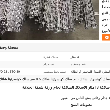
دة قطع
تون 1
يون ، موني
جرام
مفصلة وصف 
3 أمتار
سمك شفرة:
خط مستقيم
الاستخدام:
لل
المقاوم للصدأ ، المجلفن أو الطلاء
سلك بخط مستقيم:
O-22 ، BTO-30
سلك كونسرتينا شائك 3 م
سلك كونسرتينا شائك 0.5 مم
سلك كونسرتينا شائك TO 10
,
,
 شبكة الحلاقة
 جدار وقائي يمنع الناس من العبور
معلومات المنتج