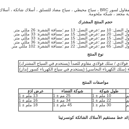
وصف المنتج: نحن المورد الرئيسي والموزع والمقاول لسور BRC ، سياج محيطي ، سياج مضاد للتسلق ، أسلاك شائكة ،
ية مجعد ، شبكة ملحومة.
حجم المنتج المشترك
نوع المنتج
لاذي / سلك فولاذي مقاوم للصدأ (يستخدم في السياج المشترك)
ء (سلك الكهرباء النحاسي) (يستخدم في سياج الكهرباء كسور إنذار)
مواصفات المنتج
طول شوكة
شوكة الفضاء
عرض اذع
10 ملم ± 1
25 مم ± 1
13 ملم ± 1
22 ملم ± 1
34 مم ± 1
16 ملم ± 1
30 ملم ± 1
45 ملم ± 1
18 ملم ± 1
ائد خط مستقيم الأسلاك الشائكة كونسرتينا