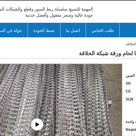
المهنية للنسيج سلسلة ربط السور وقطع والشبكات المع
جودة عالية وسعر معقول وأفضل خدمة
طلب اقتباس
اتصل بنا
ضبط الجودة
جولة في الم
الصين
XR
CE
SLW
واحدة
Negot