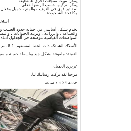
يمكن تثبيت منتجات أخرى للمطابقة
يمكن تركيبها حسب الوضع الفعلي
له تأثير قوي في الترهيب والمنع ، جميل وفعال
مكافحة الشيخوخة
استخد
يخدم بشكل أساسي في حماية حدود العشب والس
والصناعة ، والزراعة ، وتربية الحيوانات ، وال
المواصفات القياسية موضحة في الجداول أدناه 
الأسلاك الشائكة ذات الخط المستقيم: 1-6 متر (يمكننا القيام بذلك حسب الطلب)
التعبئة: ملفوفة بشكل جيد بواسطة حقيبة منس
عزيزي العميل،
مرحبا لقد تركت رسالتك لنا.
خدمة 24 × 7 ساعة